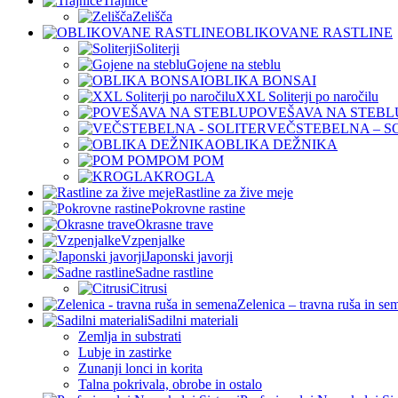
Trajnice
Zelišča
OBLIKOVANE RASTLINE
Soliterji
Gojene na steblu
OBLIKA BONSAI
XXL Soliterji po naročilu
POVEŠAVA NA STEBL
VEČSTEBELNA – S
OBLIKA DEŽNIKA
POM POM
KROGLA
Rastline za žive meje
Pokrovne rastine
Okrasne trave
Vzpenjalke
Japonski javorji
Sadne rastline
Citrusi
Zelenica – travna ruša in se
Sadilni materiali
Zemlja in substrati
Lubje in zastirke
Zunanji lonci in korita
Talna pokrivala, obrobe in ostalo