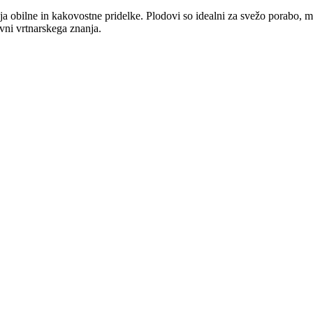
onuja obilne in kakovostne pridelke. Plodovi so idealni za svežo porabo,
avni vrtnarskega znanja.