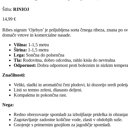
Šifra:
RINIOJ
14,99
€
Ribes nigrum ‘Ojebyn’ je priljubljena sorta črnega ribeza, znana po svo
domače vrtove in komercialne nasade.
Višina:
1-1,5 metra
Širina:
1-1,5 metra
Lega:
Sončna do polsenčna
Tla:
Rodovitna, dobro odcedna, rahlo kisla do nevtralna
Odpornost:
Dobra odpornost proti boleznim in nizkim temper
Značilnosti:
Veliki, sladki in aromatični črni plodovi, ki dozorijo sredi poletj
Listi so temno zeleni, dlanasto deljeni.
Kompaktna in pokončna rast.
Nega:
Redno obrezovanje spomladi za izboljšanje pridelka in ohranja
Zagotavljanje zadostne količine vode, zlasti v obdobjih suše.
Gnojenje s primernim gnojilom za jagodičje spomladi.