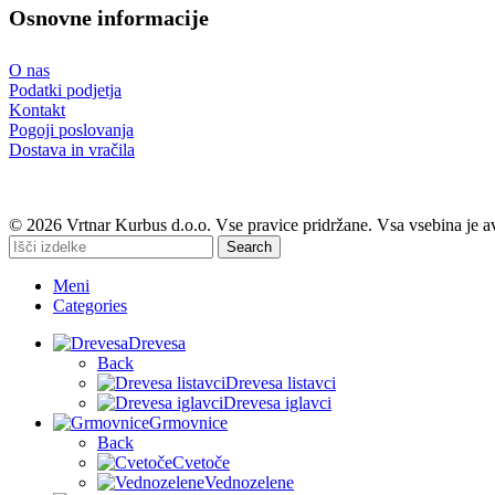
Osnovne informacije
O nas
Podatki podjetja
Kontakt
Pogoji poslovanja
Dostava in vračila
© 2026 Vrtnar Kurbus d.o.o. Vse pravice pridržane. Vsa vsebina je a
Search
Meni
Categories
Drevesa
Back
Drevesa listavci
Drevesa iglavci
Grmovnice
Back
Cvetoče
Vednozelene