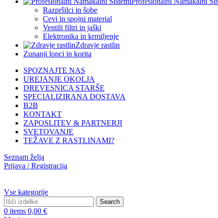
Profesionalni Namakalni Si
Razpršilci in šobe
Cevi in spojni material
Ventili filtri in jaški
Elektronika in krmiljenje
Zdravje rastlin
Zunanji lonci in korita
SPOZNAJTE NAS
UREJANJE OKOLJA
DREVESNICA STARŠE
SPECIALIZIRANA DOSTAVA
B2B
KONTAKT
ZAPOSLITEV & PARTNERJI
SVETOVANJE
TEŽAVE Z RASTLINAMI?
Seznam želja
Prijava / Registracija
Vse kategorije
Search
0
items
0,00
€