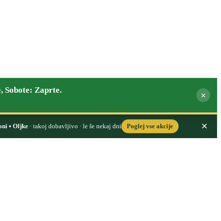
, Sobote: Zaprte.
×
×
oni • Oljke
· takoj dobavljivo · le še nekaj dni
Poglej vse akcije