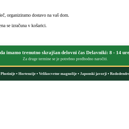
leč, organiziramo dostavo na vaš dom.
na se izračuna v košarici.
a imamo trenutno skrajšan delovni čas Delavniki: 8 - 14 ure
Za druge termine se je potrebno predhodno naročiti.
i: Photinije • Hortenzije • Velikocvetne magnolije • Japonski javorji • Rododendr