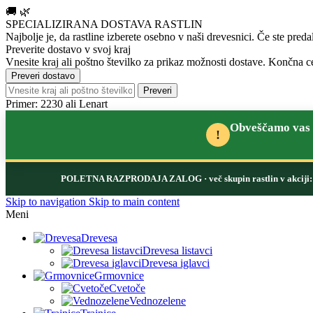
🚚
🌿
SPECIALIZIRANA DOSTAVA RASTLIN
Najbolje je, da rastline izberete osebno v naši drevesnici.
Če ste preda
Preverite dostavo v svoj kraj
Vnesite kraj ali poštno številko za prikaz možnosti dostave. Končna ce
Preveri dostavo
Preveri
Primer: 2230 ali Lenart
Obveščamo vas d
!
POLETNA RAZPRODAJA ZALOG
· več skupin rastlin v akcij
Skip to navigation
Skip to main content
Meni
Drevesa
Drevesa listavci
Drevesa iglavci
Grmovnice
Cvetoče
Vednozelene