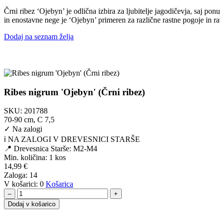
Črni ribez ‘Ojebyn’ je odlična izbira za ljubitelje jagodičevja, saj p
in enostavne nege je ‘Ojebyn’ primeren za različne rastne pogoje in r
Dodaj na seznam želja
Ribes nigrum 'Ojebyn' (Črni ribez)
SKU:
201788
70-90 cm, C 7,5
✓
Na zalogi
ℹ️ NA ZALOGI V DREVESNICI STARŠE
📍 Drevesnica Starše: M2-M4
Min. količina:
1 kos
14,99
€
Zaloga:
14
V košarici:
0
Košarica
–
+
Dodaj v košarico