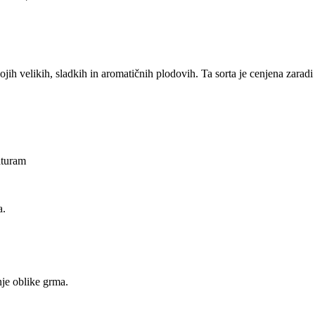
jih velikih, sladkih in aromatičnih plodovih. Ta sorta je cenjena zaradi
aturam
a.
nje oblike grma.