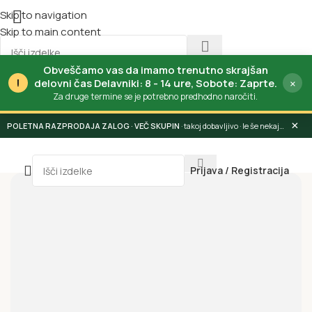
Skip to navigation
Skip to main content
Obveščamo vas da imamo trenutno skrajšan
!
×
delovni čas Delavniki: 8 - 14 ure, Sobote: Zaprte.
Za druge termine se je potrebno predhodno naročiti.
×
POLETNA RAZPRODAJA ZALOG
· takoj dobavljivo · le še nekaj dni
Prijava / Registracija