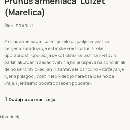
Prunus armeniaca ‘Luizet’
(Marelica)
Šifra:
PRARLU
Prunus armeniaca ‘Luizet’ je zelo priljubljena rastlina,
cenjena zaradi svoje estetske vrednosti in široke
uporabnosti. Uporablja se kot okrasna rastlina v vrtovih,
parkih ali urbanih zasaditvah. Najbolje uspeva na sončnih ali
delno senčnih lokacijah in zahteva le osnovno vzdrževanje.
Njena prilagodljivost in lep videz jo naredita idealno za
kraje, kjer želimo dodati poseben poudarek.
Dodaj na seznam želja
Ni variacij.