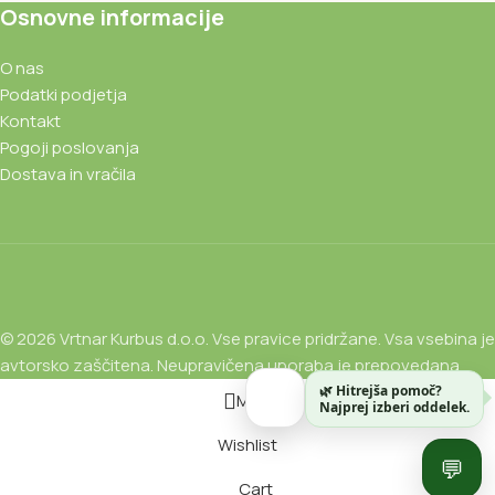
Osnovne informacije
O nas
Podatki podjetja
Kontakt
Pogoji poslovanja
Dostava in vračila
© 2026 Vrtnar Kurbus d.o.o. Vse pravice pridržane. Vsa vsebina je
avtorsko zaščitena. Neupravičena uporaba je prepovedana.
🌿 Hitrejša pomoč?
Meni
Najprej izberi oddelek.
Wishlist
💬
Cart