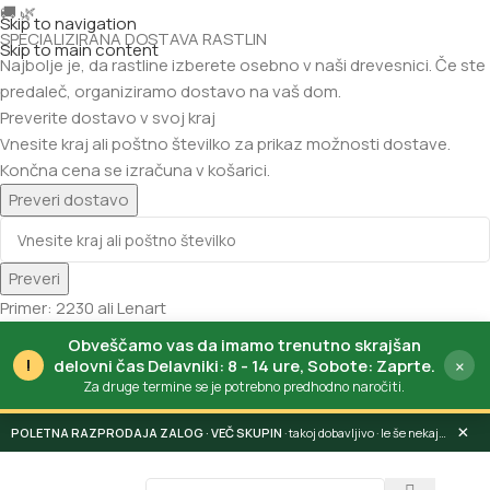
🚚
🌿
Skip to navigation
SPECIALIZIRANA DOSTAVA RASTLIN
Skip to main content
Najbolje je, da rastline izberete osebno v naši drevesnici.
Če ste
predaleč, organiziramo dostavo na vaš dom.
Preverite dostavo v svoj kraj
Vnesite kraj ali poštno številko za prikaz možnosti dostave.
Končna cena se izračuna v košarici.
Preveri dostavo
Preveri
Primer: 2230 ali Lenart
Obveščamo vas da imamo trenutno skrajšan
!
×
delovni čas Delavniki: 8 - 14 ure, Sobote: Zaprte.
Za druge termine se je potrebno predhodno naročiti.
×
POLETNA RAZPRODAJA ZALOG
· takoj dobavljivo · le še nekaj dni