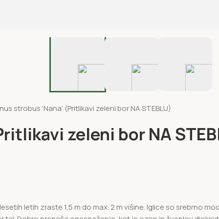
inus strobus ‘Nana’ (Pritlikavi zeleni bor NA STEBLU)
ritlikavi zeleni bor NA STE
V desetih letih zraste 1,5 m do max. 2 m višine. Iglice so srebrno
 tal. Dobro prenaša onesnaženje, kot je ozon in žveplov dioksid