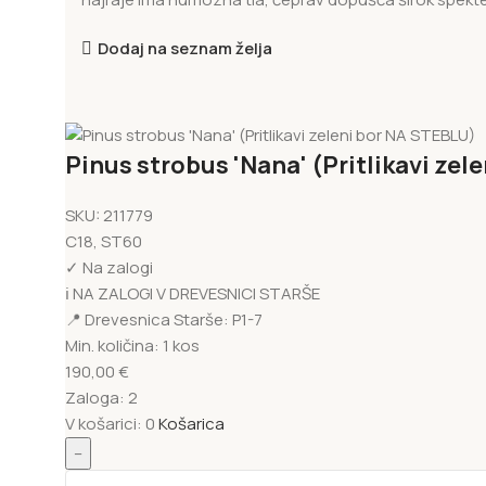
Dodaj na seznam želja
Pinus strobus 'Nana' (Pritlikavi zel
SKU:
211779
C18, ST60
✓
Na zalogi
ℹ️ NA ZALOGI V DREVESNICI STARŠE
📍 Drevesnica Starše: P1-7
Min. količina:
1 kos
190,00
€
Zaloga:
2
V košarici:
0
Košarica
–