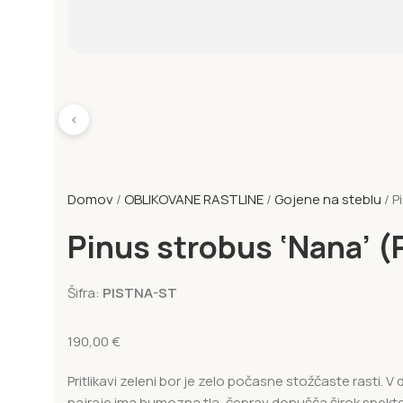
‹
Domov
OBLIKOVANE RASTLINE
Gojene na steblu
P
Pinus strobus ‘Nana’ (P
Šifra:
PISTNA-ST
190,00
€
Pritlikavi zeleni bor je zelo počasne stožčaste rasti. 
najraje ima humozna tla, čeprav dopušča širok spekter