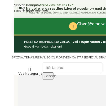
Skip to navigation
SPECIALIZIRANA DOSTAVA RASTLIN
🚚
🌿
Najbolje je, da rastline izberete osebno v naši d
Skip to main content
Vnesite kraj ali poštno številko za prikaz možnosti dostave. Končna
Obveščamo vas 
!
POLETNA RAZPRODAJA ZALOG
· več skupin rastlin v 
dobavljivo · le še nekaj dni
SPOZNAJTE NAS
UREJANJE OKOLJA
DREVESNICA STARŠE
SPECIALIZIRA
Vse Kategorije
Search