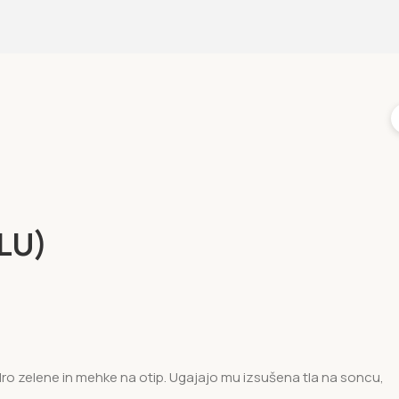
BLU)
 modro zelene in mehke na otip. Ugajajo mu izsušena tla na soncu,
.