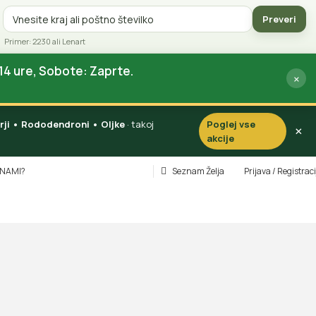
Preveri
Primer: 2230 ali Lenart
14 ure, Sobote: Zaprte.
×
vorji • Rododendroni • Oljke
· takoj
Poglej vse
×
akcije
INAMI?
Seznam Želja
Prijava / Registraci