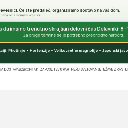
revesnici.
Če ste predaleč, organiziramo dostavo na vaš dom.
 cena se izračuna v košarici.
da imamo trenutno skrajšan delovni čas Delavniki: 8 - 
Za druge termine se je potrebno predhodno naročiti.
akciji: Photinije • Hortenzije • Velikocvetne magnolije • Japonski ja
NA DOSTAVA
B2B
KONTAKT
ZAPOSLITEV & PARTNERJI
SVETOVANJE
TEŽAVE Z RASTL