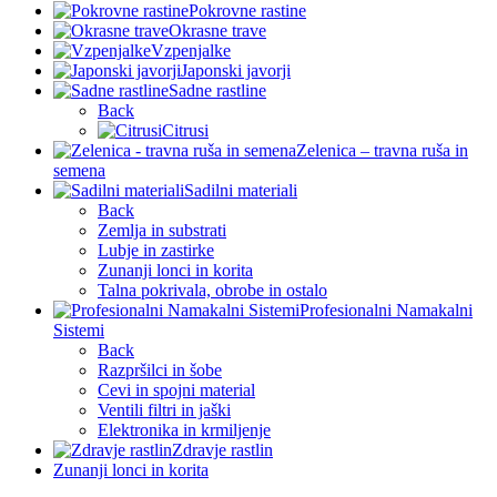
Pokrovne rastine
Okrasne trave
Vzpenjalke
Japonski javorji
Sadne rastline
Back
Citrusi
Zelenica – travna ruša in
semena
Sadilni materiali
Back
Zemlja in substrati
Lubje in zastirke
Zunanji lonci in korita
Talna pokrivala, obrobe in ostalo
Profesionalni Namakalni
Sistemi
Back
Razpršilci in šobe
Cevi in spojni material
Ventili filtri in jaški
Elektronika in krmiljenje
Zdravje rastlin
Zunanji lonci in korita