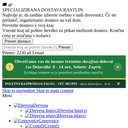
🚚
🌿
SPECIALIZIRANA DOSTAVA RASTLIN
Najbolje je, da rastline izberete osebno v naši drevesnici.
Če ste
predaleč, organiziramo dostavo na vaš dom.
Preverite dostavo v svoj kraj
Vnesite kraj ali poštno številko za prikaz možnosti dostave. Končna
cena se izračuna v košarici.
Preveri dostavo
Preveri
Primer: 2230 ali Lenart
Obveščamo vas da imamo trenutno skrajšan delovni
×
!
čas Delavniki: 8 - 14 ure, Sobote: Zaprte.
Za druge termine se je potrebno predhodno naročiti.
×
POLETNA RAZPRODAJA ZALOG
· takoj dobavljivo · le še nekaj dni
Skip to navigation
Skip to main content
Meni
Drevesa
Drevesa listavci
Drevesa iglavci
Grmovnice
Cvetoče