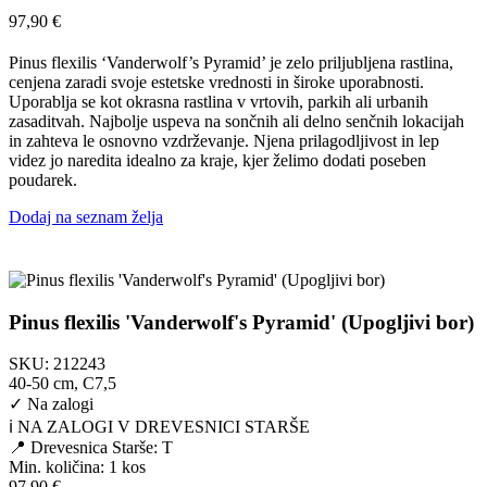
97,90
€
Pinus flexilis ‘Vanderwolf’s Pyramid’ je zelo priljubljena rastlina,
cenjena zaradi svoje estetske vrednosti in široke uporabnosti.
Uporablja se kot okrasna rastlina v vrtovih, parkih ali urbanih
zasaditvah. Najbolje uspeva na sončnih ali delno senčnih lokacijah
in zahteva le osnovno vzdrževanje. Njena prilagodljivost in lep
videz jo naredita idealno za kraje, kjer želimo dodati poseben
poudarek.
Dodaj na seznam želja
Pinus flexilis 'Vanderwolf's Pyramid' (Upogljivi bor)
SKU:
212243
40-50 cm, C7,5
✓
Na zalogi
ℹ️ NA ZALOGI V DREVESNICI STARŠE
📍 Drevesnica Starše: T
Min. količina:
1 kos
97,90
€