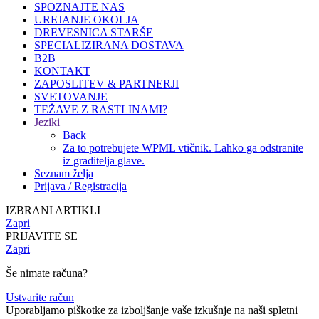
SPOZNAJTE NAS
UREJANJE OKOLJA
DREVESNICA STARŠE
SPECIALIZIRANA DOSTAVA
B2B
KONTAKT
ZAPOSLITEV & PARTNERJI
SVETOVANJE
TEŽAVE Z RASTLINAMI?
Jeziki
Back
Za to potrebujete WPML vtičnik. Lahko ga odstranite
iz graditelja glave.
Seznam želja
Prijava / Registracija
IZBRANI ARTIKLI
Zapri
PRIJAVITE SE
Zapri
Še nimate računa?
Ustvarite račun
Uporabljamo piškotke za izboljšanje vaše izkušnje na naši spletni