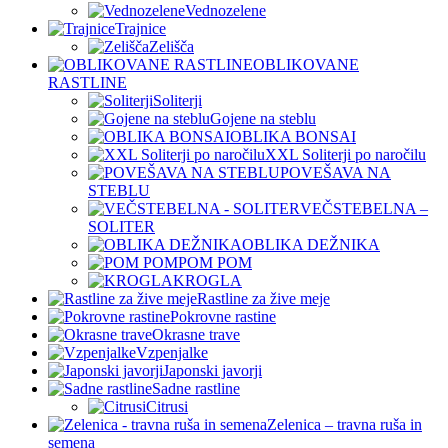
Vednozelene
Trajnice
Zelišča
OBLIKOVANE
RASTLINE
Soliterji
Gojene na steblu
OBLIKA BONSAI
XXL Soliterji po naročilu
POVEŠAVA NA
STEBLU
VEČSTEBELNA –
SOLITER
OBLIKA DEŽNIKA
POM POM
KROGLA
Rastline za žive meje
Pokrovne rastine
Okrasne trave
Vzpenjalke
Japonski javorji
Sadne rastline
Citrusi
Zelenica – travna ruša in
semena