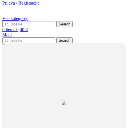
Prijava / Registracija
Vse kategorije
Search
0
items
0,00
€
Meni
Search
Prijava / Registracija