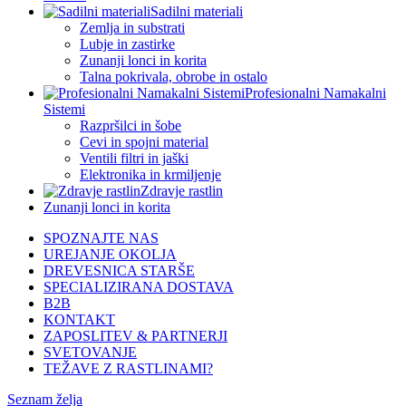
Sadilni materiali
Zemlja in substrati
Lubje in zastirke
Zunanji lonci in korita
Talna pokrivala, obrobe in ostalo
Profesionalni Namakalni
Sistemi
Razpršilci in šobe
Cevi in spojni material
Ventili filtri in jaški
Elektronika in krmiljenje
Zdravje rastlin
Zunanji lonci in korita
SPOZNAJTE NAS
UREJANJE OKOLJA
DREVESNICA STARŠE
SPECIALIZIRANA DOSTAVA
B2B
KONTAKT
ZAPOSLITEV & PARTNERJI
SVETOVANJE
TEŽAVE Z RASTLINAMI?
Seznam želja