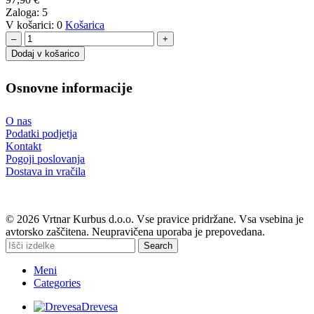
Zaloga:
5
V košarici:
0
Košarica
–
+
Dodaj v košarico
Osnovne informacije
O nas
Podatki podjetja
Kontakt
Pogoji poslovanja
Dostava in vračila
© 2026 Vrtnar Kurbus d.o.o. Vse pravice pridržane. Vsa vsebina je
avtorsko zaščitena. Neupravičena uporaba je prepovedana.
Search
Meni
Categories
Drevesa