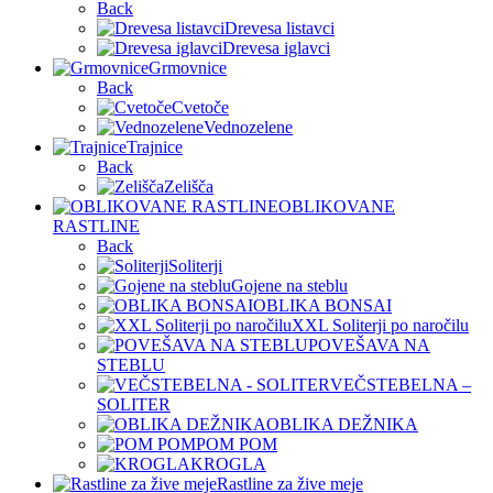
Back
Drevesa listavci
Drevesa iglavci
Grmovnice
Back
Cvetoče
Vednozelene
Trajnice
Back
Zelišča
OBLIKOVANE
RASTLINE
Back
Soliterji
Gojene na steblu
OBLIKA BONSAI
XXL Soliterji po naročilu
POVEŠAVA NA
STEBLU
VEČSTEBELNA –
SOLITER
OBLIKA DEŽNIKA
POM POM
KROGLA
Rastline za žive meje