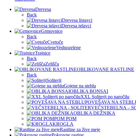
Drevesa
Back
Drevesa listavci
Drevesa iglavci
Grmovnice
Back
Cvetoče
Vednozelene
Trajnice
Back
Zelišča
OBLIKOVANE RASTLINE
Back
Soliterji
Gojene na steblu
OBLIKA BONSAI
XXL Soliterji po naročilu
POVEŠAVA NA STEBL
VEČSTEBELNA – S
OBLIKA DEŽNIKA
POM POM
KROGLA
Rastline za žive meje
Pokrovne rastine