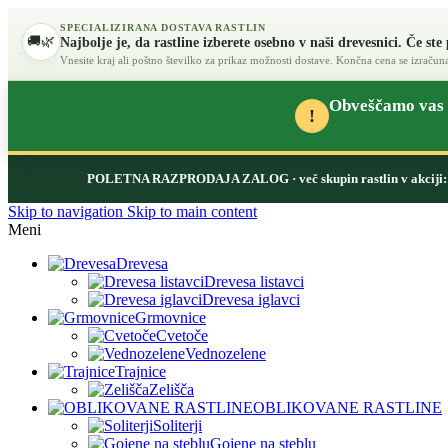
SPECIALIZIRANA DOSTAVA RASTLIN
🚚
🌿
Najbolje je, da rastline izberete osebno v naši drevesnici.
Če ste
Vnesite kraj ali poštno številko za prikaz možnosti dostave. Končna cena se izračuna
Obveščamo vas d
!
POLETNA RAZPRODAJA ZALOG
· več skupin rastlin v akcij
Skip to navigation
Skip to main content
Meni
Drevesa
Drevesa listavci
Drevesa iglavci
Grmovnice
Cvetoče
Vednozelene
Trajnice
Zelišča
OBLIKOVANE RASTLINE
Soliterji
Gojene na steblu