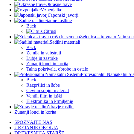
Okrasne trave
Vzpenjalke
Japonski javorji
Sadne rastline
Back
Citrusi
Zelenica – travna ruša in se
Sadilni materiali
Back
Zemlja in substrati
Lubje in zastirke
Zunanji lonci in korita
Talna pokrivala, obrobe in ostalo
Profesionalni Namakalni Si
Back
Razpršilci in šobe
Cevi in spojni material
Ventili filtri in jaški
Elektronika in krmiljenje
Zdravje rastlin
Zunanji lonci in korita
SPOZNAJTE NAS
UREJANJE OKOLJA
DREVESNICA STARŠE