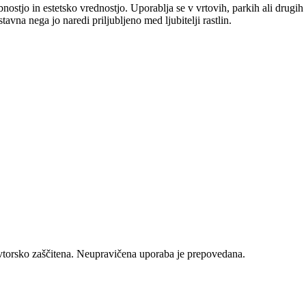
bnostjo in estetsko vrednostjo. Uporablja se v vrtovih, parkih ali drugih
vna nega jo naredi priljubljeno med ljubitelji rastlin.
vtorsko zaščitena. Neupravičena uporaba je prepovedana.