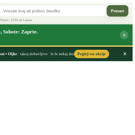
Preveri
Primer: 2230 ali Lenart
, Sobote: Zaprte.
×
×
oni • Oljke
· takoj dobavljivo · le še nekaj dni
Poglej vse akcije