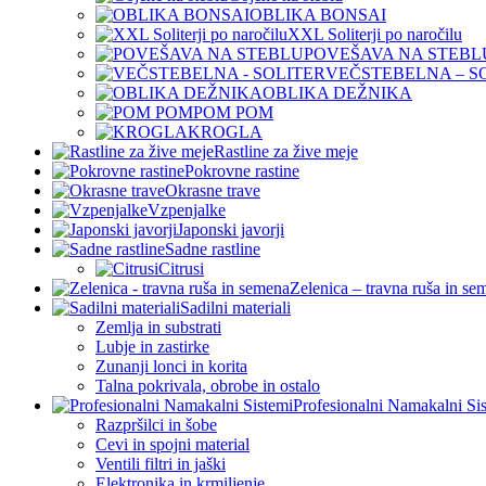
OBLIKA BONSAI
XXL Soliterji po naročilu
POVEŠAVA NA STEBL
VEČSTEBELNA – S
OBLIKA DEŽNIKA
POM POM
KROGLA
Rastline za žive meje
Pokrovne rastine
Okrasne trave
Vzpenjalke
Japonski javorji
Sadne rastline
Citrusi
Zelenica – travna ruša in se
Sadilni materiali
Zemlja in substrati
Lubje in zastirke
Zunanji lonci in korita
Talna pokrivala, obrobe in ostalo
Profesionalni Namakalni Si
Razpršilci in šobe
Cevi in spojni material
Ventili filtri in jaški
Elektronika in krmiljenje