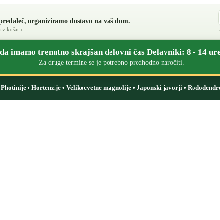
 predaleč, organiziramo dostavo na vaš dom.
 v košarici.
a imamo trenutno skrajšan delovni čas Delavniki: 8 - 14 ure
Za druge termine se je potrebno predhodno naročiti.
i: Photinije • Hortenzije • Velikocvetne magnolije • Japonski javorji • Rododendr