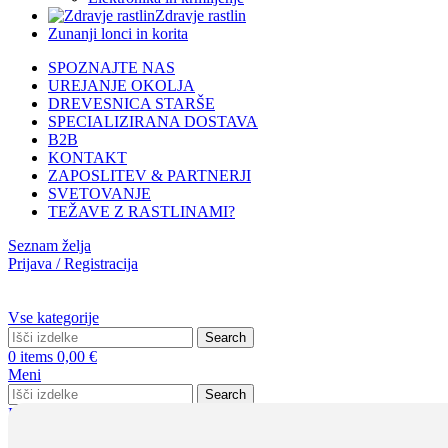
Zdravje rastlin
Zunanji lonci in korita
SPOZNAJTE NAS
UREJANJE OKOLJA
DREVESNICA STARŠE
SPECIALIZIRANA DOSTAVA
B2B
KONTAKT
ZAPOSLITEV & PARTNERJI
SVETOVANJE
TEŽAVE Z RASTLINAMI?
Seznam želja
Prijava / Registracija
Vse kategorije
Search
0
items
0,00
€
Meni
Search
Prijava / Registracija