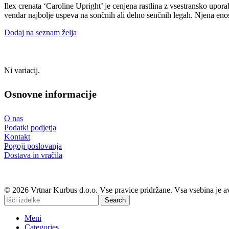
Ilex crenata ‘Caroline Upright’ je cenjena rastlina z vsestransko upora
vendar najbolje uspeva na sončnih ali delno senčnih legah. Njena enosta
Dodaj na seznam želja
Ni variacij.
Osnovne informacije
O nas
Podatki podjetja
Kontakt
Pogoji poslovanja
Dostava in vračila
© 2026 Vrtnar Kurbus d.o.o. Vse pravice pridržane. Vsa vsebina je a
Search
Meni
Categories