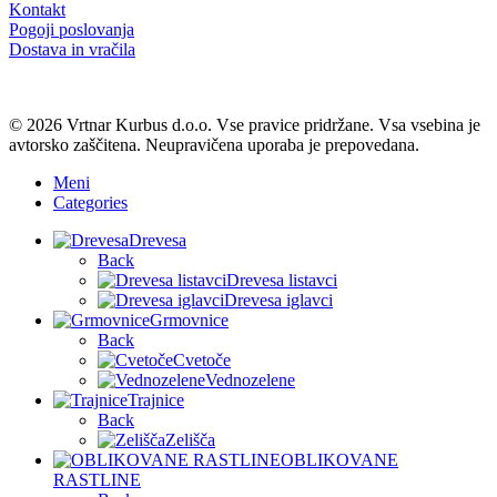
Kontakt
Pogoji poslovanja
Dostava in vračila
© 2026 Vrtnar Kurbus d.o.o. Vse pravice pridržane. Vsa vsebina je
avtorsko zaščitena. Neupravičena uporaba je prepovedana.
Meni
Categories
Drevesa
Back
Drevesa listavci
Drevesa iglavci
Grmovnice
Back
Cvetoče
Vednozelene
Trajnice
Back
Zelišča
OBLIKOVANE
RASTLINE