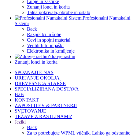
Lubje in zastirke
Zunanji lonci in korita
Talna pokrivala, obrobe in ostalo
Profesionalni Namakalni
Sistemi
Back
Razpršilci in šobe
Cevi in spojni material
Ventili filtri in jaški
Elektronika in krmiljenje
Zdravje rastlin
Zunanji lonci in korita
SPOZNAJTE NAS
UREJANJE OKOLJA
DREVESNICA STARŠE
SPECIALIZIRANA DOSTAVA
B2B
KONTAKT
ZAPOSLITEV & PARTNERJI
SVETOVANJE
TEŽAVE Z RASTLINAMI?
Jeziki
Back
Za to potrebujete WPML vtičnik. Lahko ga odstranite