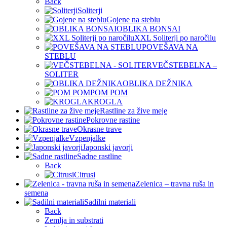
Back
Soliterji
Gojene na steblu
OBLIKA BONSAI
XXL Soliterji po naročilu
POVEŠAVA NA
STEBLU
VEČSTEBELNA –
SOLITER
OBLIKA DEŽNIKA
POM POM
KROGLA
Rastline za žive meje
Pokrovne rastine
Okrasne trave
Vzpenjalke
Japonski javorji
Sadne rastline
Back
Citrusi
Zelenica – travna ruša in
semena
Sadilni materiali
Back
Zemlja in substrati