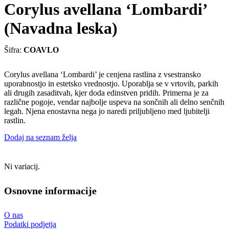
Corylus avellana ‘Lombardi’
(Navadna leska)
Šifra:
COAVLO
Corylus avellana ‘Lombardi’ je cenjena rastlina z vsestransko
uporabnostjo in estetsko vrednostjo. Uporablja se v vrtovih, parkih
ali drugih zasaditvah, kjer doda edinstven pridih. Primerna je za
različne pogoje, vendar najbolje uspeva na sončnih ali delno senčnih
legah. Njena enostavna nega jo naredi priljubljeno med ljubitelji
rastlin.
Dodaj na seznam želja
Ni variacij.
Osnovne informacije
O nas
Podatki podjetja