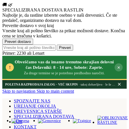
0
🚚
🌿
SPECIALIZIRANA DOSTAVA RASTLIN
Najbolje je, da rastline izberete osebno v naši drevesnici.
Če ste
predaleč, organiziramo dostavo na vaš dom.
Preverite dostavo v svoj kraj
Vnesite kraj ali poštno številko za prikaz možnosti dostave. Končna
cena se izračuna v košarici.
Preveri dostavo
Preveri
Primer: 2230 ali Lenart
Obveščamo vas da imamo trenutno skrajšan delovni
×
!
čas Delavniki: 8 - 14 ure, Sobote: Zaprte.
Za druge termine se je potrebno predhodno naročiti.
×
POLETNA RAZPRODAJA ZALOG
· takoj dobavljivo · le še nekaj dni
Skip to navigation
Skip to main content
SPOZNAJTE NAS
UREJANJE OKOLJA
DREVESNICA STARŠE
SPECIALIZIRANA DOSTAVA
B2B
KONTAKT