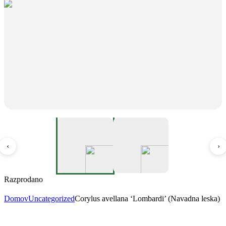
‹
›
Razprodano
Domov
Uncategorized
Corylus avellana ‘Lombardi’ (Navadna leska)