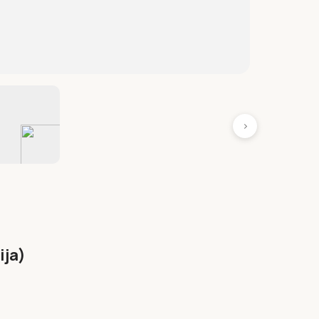
›
ija)