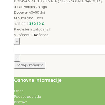
DOBAVA V ZAČETKU MAJA ( OBVEZNO PREDNAROČILO)
⧗
Partnerska zaloga
Dobava: 40–60 dni
Min. količina:
1 kos
425,00
€
382,50
€
Predvidena zaloga:
21
V košarici:
0
Košarica
–
+
Dodaj v košarico
Osnovne informacije
O nas
Podatki podjetja
Kontakt