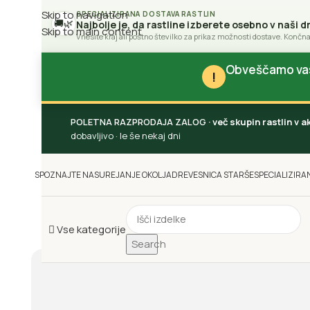
Skip to navigation
SPECIALIZIRANA DOSTAVA RASTLIN
🚚
🌿
Najbolje je, da rastline izberete osebno v naši d
Skip to main content
Vnesite kraj ali poštno številko za prikaz možnosti dostave. Končna
Obveščamo vas 
!
POLETNA RAZPRODAJA ZALOG
· več skupin rastlin v 
dobavljivo · le še nekaj dni
SPOZNAJTE NAS
UREJANJE OKOLJA
DREVESNICA STARŠE
SPECIALIZIRA
Vse kategorije
Search