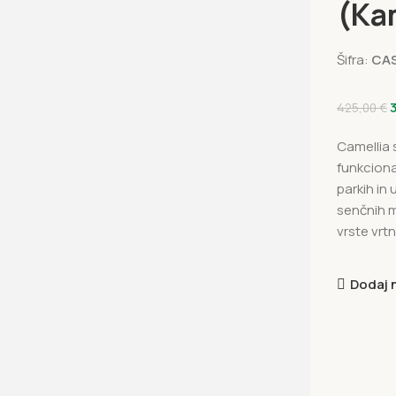
(Kam
Šifra:
CA
425,00
€
Camellia s
funkciona
parkih in
senčnih m
vrste vrtn
Dodaj 