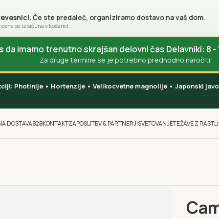
revesnici.
Če ste predaleč, organiziramo dostavo na vaš dom.
 cena se izračuna v košarici.
da imamo trenutno skrajšan delovni čas Delavniki: 8 - 
Za druge termine se je potrebno predhodno naročiti.
akciji: Photinije • Hortenzije • Velikocvetne magnolije • Japonski ja
NA DOSTAVA
B2B
KONTAKT
ZAPOSLITEV & PARTNERJI
SVETOVANJE
TEŽAVE Z RASTL
Domov
P
Came