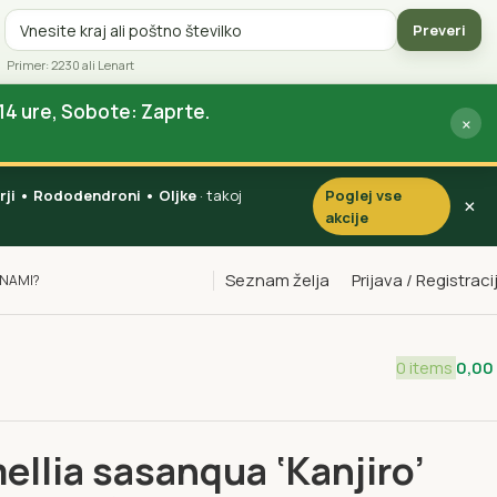
Preveri
Primer: 2230 ali Lenart
14 ure, Sobote: Zaprte.
×
vorji • Rododendroni • Oljke
· takoj
Poglej vse
×
akcije
Seznam želja
Prijava / Registraci
INAMI?
0
items
0,00
osodovke
Camellia sasanqua ‘Kanjiro’ (Kamellija)
llia sasanqua ‘Kanjiro’