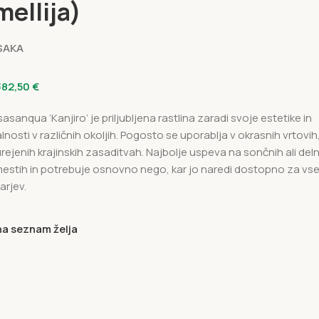
ellija)
SAKA
382,50
€
asanqua ‘Kanjiro’ je priljubljena rastlina zaradi svoje estetike in
lnosti v različnih okoljih. Pogosto se uporablja v okrasnih vrtovih
 urejenih krajinskih zasaditvah. Najbolje uspeva na sončnih ali del
estih in potrebuje osnovno nego, kar jo naredi dostopno za vs
arjev.
na seznam želja