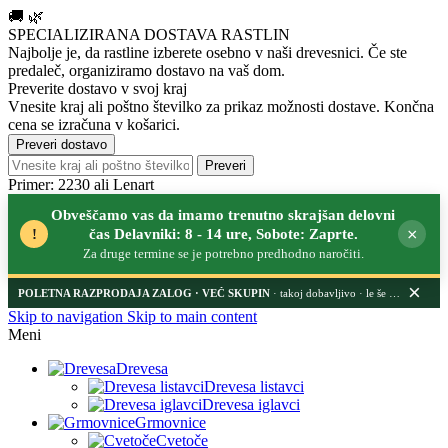
🚚
🌿
SPECIALIZIRANA DOSTAVA RASTLIN
Najbolje je, da rastline izberete osebno v naši drevesnici.
Če ste
predaleč, organiziramo dostavo na vaš dom.
Preverite dostavo v svoj kraj
Vnesite kraj ali poštno številko za prikaz možnosti dostave. Končna
cena se izračuna v košarici.
Preveri dostavo
Preveri
Primer: 2230 ali Lenart
Obveščamo vas da imamo trenutno skrajšan delovni
×
!
čas Delavniki: 8 - 14 ure, Sobote: Zaprte.
Za druge termine se je potrebno predhodno naročiti.
×
POLETNA RAZPRODAJA ZALOG
· takoj dobavljivo · le še nekaj dni
Skip to navigation
Skip to main content
Meni
Drevesa
Drevesa listavci
Drevesa iglavci
Grmovnice
Cvetoče