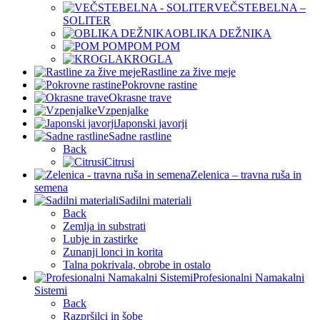
VEČSTEBELNA –
SOLITER
OBLIKA DEŽNIKA
POM POM
KROGLA
Rastline za žive meje
Pokrovne rastine
Okrasne trave
Vzpenjalke
Japonski javorji
Sadne rastline
Back
Citrusi
Zelenica – travna ruša in
semena
Sadilni materiali
Back
Zemlja in substrati
Lubje in zastirke
Zunanji lonci in korita
Talna pokrivala, obrobe in ostalo
Profesionalni Namakalni
Sistemi
Back
Razpršilci in šobe