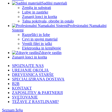
Sadilni materiali
Zemlja in substrati
Lubje in zastirke
Zunanji lonci in korita
Talna pokrivala, obrobe in ostalo
Profesionalni Namakalni
Sistemi
Razpršilci in šobe
Cevi in spojni material
Ventili filtri in jaški
Elektronika in krmiljenje
Zdravje rastlin
Zunanji lonci in korita
SPOZNAJTE NAS
UREJANJE OKOLJA
DREVESNICA STARŠE
SPECIALIZIRANA DOSTAVA
B2B
KONTAKT
ZAPOSLITEV & PARTNERJI
SVETOVANJE
TEŽAVE Z RASTLINAMI?
Seznam želja