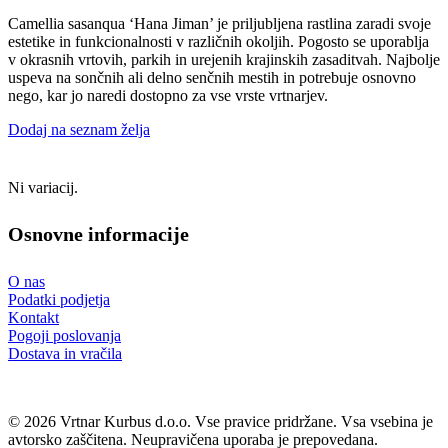
Camellia sasanqua ‘Hana Jiman’ je priljubljena rastlina zaradi svoje
estetike in funkcionalnosti v različnih okoljih. Pogosto se uporablja
v okrasnih vrtovih, parkih in urejenih krajinskih zasaditvah. Najbolje
uspeva na sončnih ali delno senčnih mestih in potrebuje osnovno
nego, kar jo naredi dostopno za vse vrste vrtnarjev.
Dodaj na seznam želja
Ni variacij.
Osnovne informacije
O nas
Podatki podjetja
Kontakt
Pogoji poslovanja
Dostava in vračila
© 2026 Vrtnar Kurbus d.o.o. Vse pravice pridržane. Vsa vsebina je
avtorsko zaščitena. Neupravičena uporaba je prepovedana.