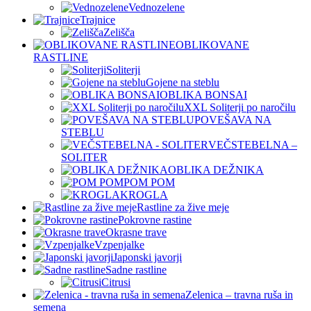
Vednozelene
Trajnice
Zelišča
OBLIKOVANE
RASTLINE
Soliterji
Gojene na steblu
OBLIKA BONSAI
XXL Soliterji po naročilu
POVEŠAVA NA
STEBLU
VEČSTEBELNA –
SOLITER
OBLIKA DEŽNIKA
POM POM
KROGLA
Rastline za žive meje
Pokrovne rastine
Okrasne trave
Vzpenjalke
Japonski javorji
Sadne rastline
Citrusi
Zelenica – travna ruša in
semena