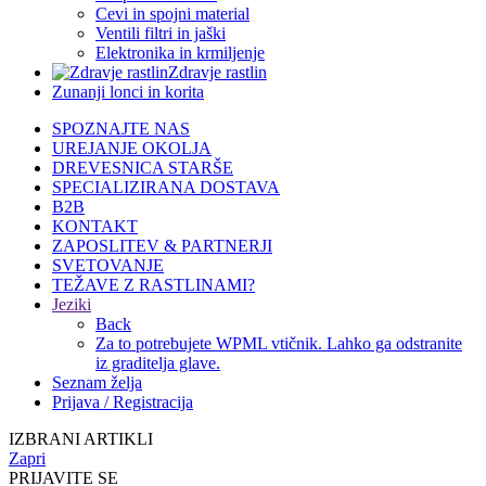
Cevi in spojni material
Ventili filtri in jaški
Elektronika in krmiljenje
Zdravje rastlin
Zunanji lonci in korita
SPOZNAJTE NAS
UREJANJE OKOLJA
DREVESNICA STARŠE
SPECIALIZIRANA DOSTAVA
B2B
KONTAKT
ZAPOSLITEV & PARTNERJI
SVETOVANJE
TEŽAVE Z RASTLINAMI?
Jeziki
Back
Za to potrebujete WPML vtičnik. Lahko ga odstranite
iz graditelja glave.
Seznam želja
Prijava / Registracija
IZBRANI ARTIKLI
Zapri
PRIJAVITE SE