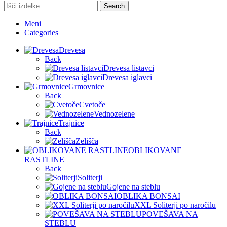
Search
Meni
Categories
Drevesa
Back
Drevesa listavci
Drevesa iglavci
Grmovnice
Back
Cvetoče
Vednozelene
Trajnice
Back
Zelišča
OBLIKOVANE
RASTLINE
Back
Soliterji
Gojene na steblu
OBLIKA BONSAI
XXL Soliterji po naročilu
POVEŠAVA NA
STEBLU