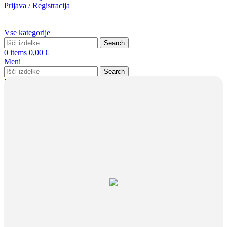
Prijava / Registracija
Vse kategorije
Search
0
items
0,00
€
Meni
Search
Prijava / Registracija